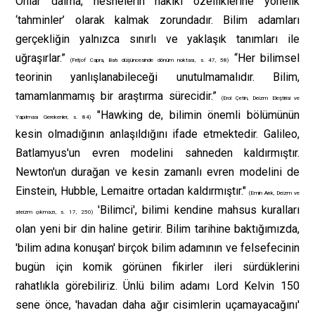
Onlar daima, nesnelerin hakiki özelliklerine yönelik
‘tahminler’ olarak kalmak zorundadır. Bilim adamları
gerçekliğin yalnızca sınırlı ve yaklaşık tanımları ile
uğraşırlar.”
“Her bilimsel
(Fritjof Capra, Batı düşüncesinde dönüm noktası, s. 47, 58)
teorinin yanlışlanabileceği unutulmamalıdır. Bilim,
tamamlanmamış bir araştırma sürecidir.”
(Erol Çetin, Deizm Eleştirisi ve
"Hawking de, bilimin önemli bölümünün
Yapılması Gerekenler, s. 84)
kesin olmadığının anlaşıldığını ifade etmektedir. Galileo,
Batlamyus'un evren modelini sahneden kaldırmıştır.
Newton'un durağan ve kesin zamanlı evren modelini de
Einstein, Hubble, Lemaitre ortadan kaldırmıştır."
(Emin Arık, Deizm ve
'Bilimci', bilimi kendine mahsus kuralları
ateizm çıkmazı, s. 17, 250)
olan yeni bir din haline getirir. Bilim tarihine baktığımızda,
'bilim adına konuşan' birçok bilim adamının ve felsefecinin
bugün için komik görünen fikirler ileri sürdüklerini
rahatlıkla görebiliriz. Ünlü bilim adamı Lord Kelvin 150
sene önce, 'havadan daha ağır cisimlerin uçamayacağını'