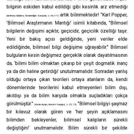
bilginin eskiden kabul edildiği gibi kesinlik arz etmediği
artık bilinmektedir! “Karl Popper,
(Anthony Giddens, Modernliğin Sonuçları, s. 44,171)
'Bilimsel Araştırmanın Mantığı' isimli kitabında, "Bilimsel
bilgilerin değişimi açıktır, geçicidir, geçicilik özelliği taşır.
Yeni bir bakış açısı geldiğinde, yeni veriler elde
edildiğinde, bilimsel bilgi değişime uğrayabilir." Bilimsel
bulguların kesin değişmez gerçeklik olarak dayatılmasının
da, ‘bilimi bilim olmaktan çıkarıp bir çeşit dogmatik inanç
ya da din haline getirdiği’ unutulmamalıdır. Sonradan yanlış
olduğu ortaya çıkan teorileri ortaya atanların da, kendi
dönemlerinde teorilerini kabul etmeyenleri bilim dışı,
akıldışı ya da bilim karşıda olmakla suçladıkları çokça
görülmüştür.”
"Bilimsel bilgiyi şaşmaz
(Metin Aydın, Ateizm Yanılgısı, s. 25, 75)
bir kılavuz olarak gören ve 'her şeyin açıklamasını
bilimden bekleyenler, bilimsel kalıpların sürekli
değiştiğini' unutmamalıdır. Bilim sürekli bir şekilde