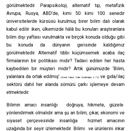
görülmektedir. Parapsikoloji, alternatif tıp, metafizik
Avrupa, Rusya, ABD’de, kimi 50 kimi 100 senedir
üniversitelerde kürsüsü kurulmuş birer bilim dalı olarak
kabul edilir iken, ülkemizde hâlâ bu konuları araştıranlara
bilim dışı yaftası vurulmakta ve birçok konuda olduğu gibi
bu konuda da dünyanın gerisinde kaldığımız
görülmektedir. Alternatif tıbbı küçümsemek acaba ilaç
firmalarının bir politikası mıdır? Tadavi edilen her hasta
kaybedilen bir müşteri midir? Artık günümüzde ‘Bilim,
yalanlara da ortak edilmiş’
ve gıda/ilaç
(Soner Yalçın, Saklı Seçilmişler, s. 72)
sektörü dahil her alanda sömürü çarkı işlemeye devam
etmektedir.
Bilimin amacı insanlığı doğruya, hikmete, güzele
yönlendirmek olmalıdır ama şu an bilim; çıkar, ekonomi ve
siyaset çerçevesinde insanlığa hizmet amacının
uzağında bir seyir izlemektedir. Bilimi ve ürünlerini inkar