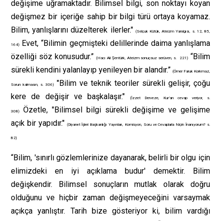
değişime uğramaktadır. Bilimsel bilgi, son noktayı koyan
değişmez bir içeriğe sahip bir bilgi türü ortaya koyamaz.
Bilim, yanlışlarını düzelterek ilerler."
(Selçuk Kütük, Ateizm Yanılgısı, s. 12, 85,
Evet, “Bilimin geçmişteki delillerinde daima yanlışlama
164)
özelliği söz konusudur.”
“Bilim
(Hacı Ali Şentürk, Ateizm sonuçsuz serüven, s. 221)
sürekli kendini yalanlayıp yenileyen bir alandır.”
(Ömer Faruk Korkmaz,
"Bilim ve teknik teoriler sürekli gelişir, çoğu
Sorun kalmasın, s. 306)
kere de değişir ve başkalaşır."
(İzzet Derveze, Kur’an cevap veriyor, s.
Özetle, "Bilimsel bilgi sürekli değişime ve gelişime
308)
açık bir yapıdır."
(Diyanet İşleri Başkanlığı Yayınları, Komisyon, Soru ve Cevaplarla Niçin İnanıyorum? s.
82)
“Bilim, 'sınırlı gözlemlerinize dayanarak, belirli bir olgu için
elimizdeki en iyi açıklama budur' demektir. Bilim
değişkendir. Bilimsel sonuçların mutlak olarak doğru
olduğunu ve hiçbir zaman değişmeyeceğini varsaymak
açıkça yanlıştır. Tarih bize gösteriyor ki, bilim vardığı