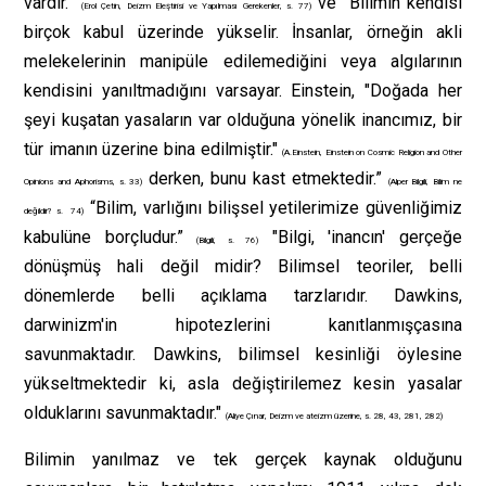
vardır.”
ve “Bilimin kendisi
(Erol Çetin, Deizm Eleştirisi ve Yapılması Gerekenler, s. 77)
birçok kabul üzerinde yükselir. İnsanlar, örneğin akli
melekelerinin manipüle edilemediğini veya algılarının
kendisini yanıltmadığını varsayar. Einstein, "Doğada her
şeyi kuşatan yasaların var olduğuna yönelik inancımız, bir
tür imanın üzerine bina edilmiştir."
(A.Einstein, Einstein on Cosmic Religion and Other
derken, bunu kast etmektedir.”
Opinions and Aphorisms, s. 33)
(Alper Bilgili, Bilim ne
“Bilim, varlığını bilişsel yetilerimize güvenliğimiz
değildir? s. 74)
kabulüne borçludur.”
"Bilgi, 'inancın' gerçeğe
(Bilgili, s. 76)
dönüşmüş hali değil midir? Bilimsel teoriler, belli
dönemlerde belli açıklama tarzlarıdır. Dawkins,
darwinizm'in hipotezlerini kanıtlanmışçasına
savunmaktadır. Dawkins, bilimsel kesinliği öylesine
yükseltmektedir ki, asla değiştirilemez kesin yasalar
olduklarını savunmaktadır."
(Aliye Çınar, Deizm ve ateizm üzerine, s. 28, 43, 281, 282)
Bilimin yanılmaz ve tek gerçek kaynak olduğunu