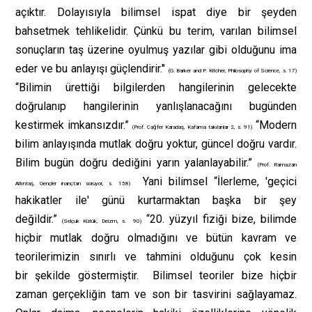
açıktır. Dolayısıyla bilimsel ispat diye bir şeyden
bahsetmek tehlikelidir. Çünkü bu terim, varılan bilimsel
sonuçların taş üzerine oyulmuş yazılar gibi olduğunu ima
eder ve bu anlayışı güçlendirir."
(G. Barker and P. Kitcher, Philosophy of Science, s. 17)
“Bilimin ürettiği bilgilerden hangilerinin gelecekte
doğrulanıp hangilerinin yanlışlanacağını bugünden
kestirmek imkansızdır.”
“Modern
(Prof. Cağfer Karadaş, Kafama takılanlar 2, s. 91)
bilim anlayışında mutlak doğru yoktur, güncel doğru vardır.
Bilim bugün doğru dediğini yarın yalanlayabilir.”
(Prof. Ramazan
Yani bilimsel “İlerleme, 'geçici
Altıntaş, Gençler inançtan soruyor, s. 158)
hakikatler ile' günü kurtarmaktan başka bir şey
değildir.”
“20. yüzyıl fiziği bize, bilimde
(Selçuk Kütük, Deizm, s. 90)
hiçbir mutlak doğru olmadığını ve bütün kavram ve
teorilerimizin sınırlı ve tahmini olduğunu çok kesin
bir şekilde göstermiştir. Bilimsel teoriler bize hiçbir
zaman gerçekliğin tam ve son bir tasvirini sağlayamaz.