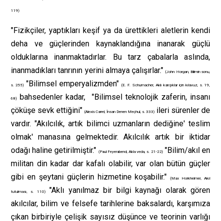
119)
"Fizikçiler, yaptıkları keşif ya da ürettikleri aletlerin kendi
deha ve güçlerinden kaynaklandığına inanarak güçlü
olduklarına inanmaktadırlar. Bu tarz çabalarla aslında,
inanmadıkları tanrının yerini almaya çalışırlar."
(John Horgan, Bilimin sonu,
"Bilimsel emperyalizmden"
s. 255)
(E. F. Schumacher, Aklı karışıklar için kılavuz, s. 19,
bahsedenler kadar, "Bilimsel teknolojik zaferin, insanı
68)
çöküşe sevk ettiğini"
ileri sürenler de
(Alexis Carrel, İnsan Denen Meçhul, s. 333)
vardır. "Akılcılık, artık bilimci uzmanların dediğine' teslim
olmak' manasına gelmektedir. Akılcılık artık bir iktidar
odağı haline getirilmiştir."
"Bilim/akıl en
(Paul Feyerabend, Akla veda, s. 21-22)
militan din kadar dar kafalı olabilir, var olan bütün güçler
gibi en şeytani güçlerin hizmetine koşabilir."
(Max Horkheimer, Akıl
"Aklı yanılmaz bir bilgi kaynağı olarak gören
tutulması, s. 110)
akılcılar, bilim ve felsefe tarihlerine baksalardı, karşımıza
çıkan birbiriyle çelişik sayısız düşünce ve teorinin varlığı