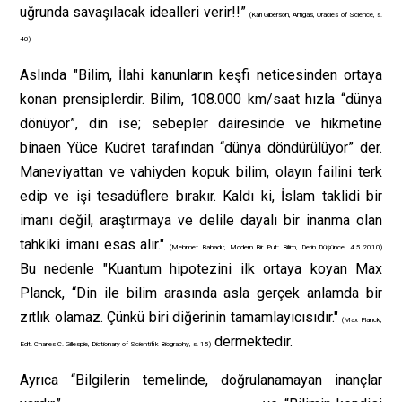
uğrunda savaşılacak idealleri verir!!”
(Karl Giberson, Artigas, Oracles of Science, s.
40)
Aslında "Bilim, İlahi kanunların keşfi neticesinden ortaya
konan prensiplerdir. Bilim, 108.000 km/saat hızla “dünya
dönüyor”, din ise; sebepler dairesinde ve hikmetine
binaen Yüce Kudret tarafından “dünya döndürülüyor” der.
Maneviyattan ve vahiyden kopuk bilim, olayın failini terk
edip ve işi tesadüflere bırakır. Kaldı ki, İslam taklidi bir
imanı değil, araştırmaya ve delile dayalı bir inanma olan
tahkiki imanı esas alır."
(Mehmet Bahadır, Modern Bir Put: Bilim, Derin Düşünce, 4.5.2010)
Bu nedenle "Kuantum hipotezini ilk ortaya koyan Max
Planck, “Din ile bilim arasında asla gerçek anlamda bir
zıtlık olamaz. Çünkü biri diğerinin tamamlayıcısıdır."
(Max Planck,
dermektedir.
Edt. Charles C. Gillespie, Dictionary of Scientifik Biography, s. 15)
Ayrıca “Bilgilerin temelinde, doğrulanamayan inançlar