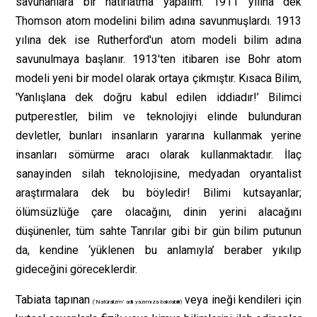
savunanlara bir hatırlatma yapalım: 1911 yılına dek
Thomson atom modelini bilim adına savunmuşlardı. 1913
yılına dek ise Rutherford'un atom modeli bilim adına
savunulmaya başlanır. 1913'ten itibaren ise Bohr atom
modeli yeni bir model olarak ortaya çıkmıştır. Kısaca Bilim,
'Yanlışlana dek doğru kabul edilen iddiadır!’ Bilimci
putperestler, bilim ve teknolojiyi elinde bulunduran
devletler, bunları insanların yararına kullanmak yerine
insanları sömürme aracı olarak kullanmaktadır. İlaç
sanayinden silah teknolojisine, medyadan oryantalist
araştırmalara dek bu böyledir! Bilimi kutsayanlar;
ölümsüzlüğe çare olacağını, dinin yerini alacağını
düşünenler, tüm sahte Tanrılar gibi bir gün bilim putunun
da, kendine ‘yüklenen bu anlamıyla’ beraber yıkılıp
gideceğini göreceklerdir.
Tabiata tapınan
veya ineği kendileri için
(‘Natüralizm’ adlı yazımıza bakılabilir)