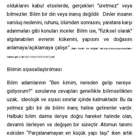
olduklarını kabul etselerde, gerçekleri "üretmez" veya
bilmezler. Bilim bir din veya inanış değildir. Dinler insanın
varoluş nedenini, ruhunu, ölümden sonrasını, yaratana karşı
adanmaları gibi konuları inceler. Bilim ise, "fiziksel olarak"
algılanabilen evrenin kökenini, yapısını ve doğasını
anlamaya/açıklamaya çalışır.”
(Bilim Nedir? Ne Değildir? siirt.edu.tr/dosya/personel/bilim-
tarihine-giris-2-siirt-2017330153315437.pdf)
Bilimin siyasallaştırılması
Bilim adamlarının “Ben kimim, nereden gelip nereye
gidiyorum?” sorularına cevapları genellikle bilimsellikten
uzak, ideolojik ve siyasi sınırlar içinde kalmaktadır. Bu da
yetmez gibi bir de bilimi inanç haline getirenler vardır.
Halbuki bilim daima ileriye doğru hareket halinde olan,
devamlı ilerleyen ve değişen bir süreçtir. Atomun tanımı
eskiden “Parçalanamayan en küçük yapı taşı” iken artık