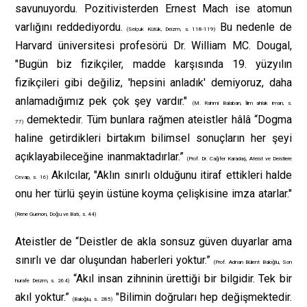
savunuyordu. Pozitivisterden Ernest Mach ise atomun
varlığını reddediyordu.
Bu nedenle de
(Selçuk Kütük, Deizm, s. 118-119)
Harvard üniversitesi profesörü Dr. William MC. Dougal,
"Bugün biz fizikçiler, madde karşısında 19. yüzyılın
fizikçileri gibi değiliz, 'hepsini anladık' demiyoruz, daha
anlamadığımız pek çok şey vardır."
(M. Rahmi Balaban, İlim ahlak iman, s.
demektedir. Tüm bunlara rağmen ateistler hâlâ “Dogma
77)
haline getirdikleri birtakım bilimsel sonuçların her şeyi
açıklayabileceğine inanmaktadırlar.”
(Prof. Dr. Cağfer Karadaş, Ateist ve Deistlere
Akılcılar, "Aklın sınırlı olduğunu itiraf ettikleri halde
Cevap, s. 16)
onu her türlü şeyin üstüne koyma çelişkisine imza atarlar."
(Rene Guenon, Doğu ve Batı, s. 44)
Ateistler de “Deistler de akla sonsuz güven duyarlar ama
sınırlı ve dar oluşundan haberleri yoktur.”
(Prof. Adnan Bülent Baloğlu, Son
“Akıl insan zihninin ürettiği bir bilgidir. Tek bir
hurafe Deizm, s. 264)
akıl yoktur.”
"Bilimin doğruları hep değişmektedir.
(Baloğlu, s. 285)