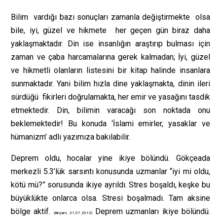
Bilim vardığı bazı sonuçları zamanla değiştirmekte olsa
bile, iyi, güzel ve hikmete her geçen gün biraz daha
yaklaşmaktadır. Din ise insanlığın araştırıp bulması için
zaman ve çaba harcamalarına gerek kalmadan; İyi, güzel
ve hikmetli olanların listesini bir kitap halinde insanlara
sunmaktadır. Yani bilim hızla dine yaklaşmakta, dinin ileri
sürdüğü fikirleri doğrulamakta, her emir ve yasağını tasdik
etmektedir. Din, bilimin varacağı son noktada onu
beklemektedir! Bu konuda ‘İslami emirler, yasaklar ve
hümanizm’ adlı yazımıza bakılabilir.
Deprem oldu, hocalar yine ikiye bölündü. Gökçeada
merkezli 5.3’lük sarsıntı konusunda uzmanlar “iyi mi oldu,
kötü mü?” sorusunda ikiye ayrıldı. Stres boşaldı, keşke bu
büyüklükte onlarca olsa. Stresi boşalmadı. Tam aksine
bölge aktif.
Deprem uzmanları ikiye bölündü.
(Akşam, 31.07.2013)