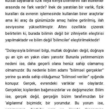
kutsal sayanlarla fizik veya kimya bilimlerini ilah edinenler
arasında ne fark vardır? İnek de yaratılan bir varlık, fizik
kuralları da evrenin işlemesinde kullanılan birer araçtırlar
ama iki araç da günümüzde amaç haline getirilmiş, ilah
seviyesine yükseltilmiştir. Altını özellikle çizerek
belirtelim ki, burada bilimin değil bir zihniyetin eleştirisi
yapılmaktadır ve bilim değil ‘bilimciler’ eleştirilmektedir!
“Dolayısıyla bilimsel bilgi, mutlak doğruları değil, doğruya
şu an için en yakın olanı yansıtır. Bununla yetinmemizin
nedeni ise, daha geçerli olana henüz sahip olamamış
olmamızdır. Bu nedenle bilim adamı “bilimsel gerçekler”
yerine şu anda sahip olduğumuz “bilimsel veriler” ışığında
konuşur. Gerçek, evrendeki varlıklar ve olaylardır.
Gerçekler, kişilerden bağımsızdırlar ve değişmezler. Bilim
ise, gerçek değil, gerçeğin bizim tarafımızdan bir
‘algılanma’ biçimidir, bir yorumdur. Bu yorum ise,