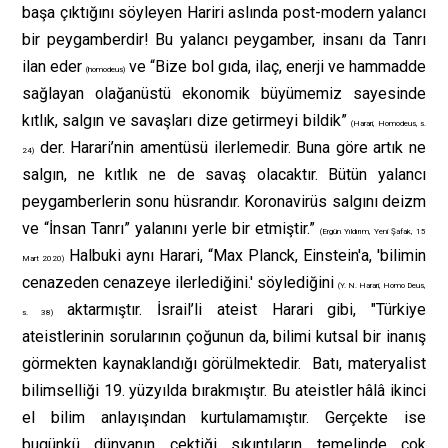
başa çıktığını söyleyen Hariri aslında post-modern yalancı
bir peygamberdir! Bu yalancı peygamber, insanı da Tanrı
ilan eder
ve “Bize bol gıda, ilaç, enerji ve hammadde
(homodeus)
sağlayan olağanüstü ekonomik büyümemiz sayesinde
kıtlık, salgın ve savaşları dize getirmeyi bildik”
(Harari, Homodeus, s.
der. Harari’nin amentüsü ilerlemedir. Buna göre artık ne
24)
salgın, ne kıtlık ne de savaş olacaktır. Bütün yalancı
peygamberlerin sonu hüsrandır. Koronavirüs salgını deizm
ve “İnsan Tanrı” yalanını yerle bir etmiştir.”
(Ergün Yıldırım, Yeni Şafak, 15
Halbuki aynı Harari, “Max Planck, Einstein'a, 'bilimin
Mart 2020)
cenazeden cenazeye ilerlediğini.' söylediğini
(Y. N. Harari, Homo Deus,
aktarmıştır. İsrail’li ateist Harari gibi, "Türkiye
s. 38)
ateistlerinin sorularının çoğunun da, bilimi kutsal bir inanış
görmekten kaynaklandığı görülmektedir. Batı, materyalist
bilimselliği 19. yüzyılda bırakmıştır. Bu ateistler hâlâ ikinci
el bilim anlayışından kurtulamamıştır. Gerçekte ise
bugünkü dünyanın çektiği sıkıntıların temelinde çok