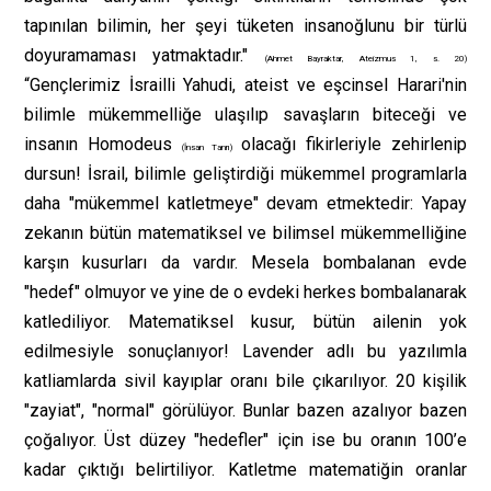
tapınılan bilimin, her şeyi tüketen insanoğlunu bir türlü
doyuramaması yatmaktadır."
(Ahmet Bayraktar, Ateizmus 1, s. 20)
“Gençlerimiz İsrailli Yahudi, ateist ve eşcinsel Harari'nin
bilimle mükemmelliğe ulaşılıp savaşların biteceği ve
insanın Homodeus
olacağı fikirleriyle zehirlenip
(İnsan Tanrı)
dursun! İsrail, bilimle geliştirdiği mükemmel programlarla
daha "mükemmel katletmeye" devam etmektedir: Yapay
zekanın bütün matematiksel ve bilimsel mükemmelliğine
karşın kusurları da vardır. Mesela bombalanan evde
"hedef" olmuyor ve yine de o evdeki herkes bombalanarak
katlediliyor. Matematiksel kusur, bütün ailenin yok
edilmesiyle sonuçlanıyor! Lavender adlı bu yazılımla
katliamlarda sivil kayıplar oranı bile çıkarılıyor. 20 kişilik
"zayiat", "normal" görülüyor. Bunlar bazen azalıyor bazen
çoğalıyor. Üst düzey "hedefler" için ise bu oranın 100’e
kadar çıktığı belirtiliyor. Katletme matematiğin oranlar