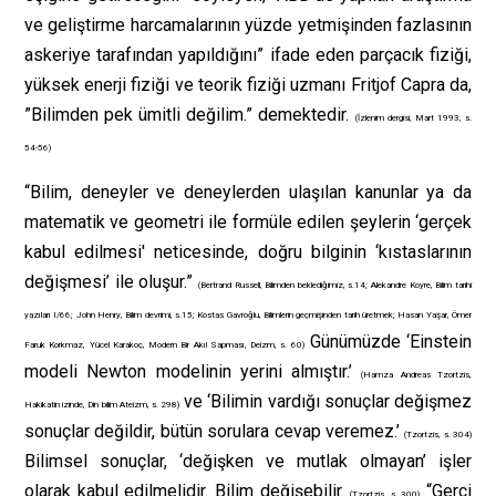
ve geliştirme harcamalarının yüzde yetmişinden fazlasının
askeriye tarafından yapıldığını” ifade eden parçacık fiziği,
yüksek enerji fiziği ve teorik fiziği uzmanı Fritjof Capra da,
”Bilimden pek ümitli değilim.” demektedir.
(İzlenim dergisi, Mart 1993, s.
54-56)
“Bilim, deneyler ve deneylerden ulaşılan kanunlar ya da
matematik ve geometri ile formüle edilen şeylerin ‘gerçek
kabul edilmesi' neticesinde, doğru bilginin ‘kıstaslarının
değişmesi’ ile oluşur.”
(Bertrand Russell, Bilimden beklediğimiz, s.14; Alekandre Koyre, Bilim tarihi
yazıları I/66; John Henry, Bilim devrimi, s.15; Kostas Gavroğlu, Bilimlerin geçmişinden tarih üretmek; Hasan Yaşar, Ömer
Günümüzde ‘Einstein
Faruk Korkmaz, Yücel Karakoç, Modern Bir Akıl Sapması, Deizm, s. 60)
modeli Newton modelinin yerini almıştır.’
(Hamza Andreas Tzortzis,
ve ‘Bilimin vardığı sonuçlar değişmez
Hakikatin izinde, Din bilim Ateizm, s. 298)
sonuçlar değildir, bütün sorulara cevap veremez.’
(Tzortzis, s. 304)
Bilimsel sonuçlar, ‘değişken ve mutlak olmayan’ işler
olarak kabul edilmelidir. Bilim değişebilir.
“Gerçi
(Tzortzis, s. 300)