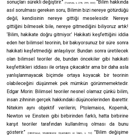
sonuçları sürekli değiştirir.”
“Bilim hakkında
(Tzortzis, s. 278, 299, 300)
asıl sorulması gereken soru, Bilimin bizi nereye götürdüğü
değil, kendisinin nereye gittiği meselesidir. Nereye
gittiğini bilmesek bile, nereye gitmediğini biliyoruz artık!
‘Bilim, hakikate doğru gitmiyor.’ Hakikati keşfettiğini iddia
eden her bilimsel teorinin, bir bakıyorsunuz bir süre sonra
hakikati keşfetmediği anlaşılıyor. Bundan sonra üretilecek
olan bilimsel teoriler de, bundan öncekiler gibi hakikati
keşfettikleri iddiası ile ortaya çıkacaktır ama bir daha asla
yanlışlanmayacak biçimde ortaya koyacak bir teorinin
olabileceğini düşünmek pek mümkün görünmemektedir.
Edgar Morin: Bilimsel teoriler nesnel olamaz çünkü bilim,
insan zihninin gerçek hakkındaki düşüncelerinden ibarettir.
Nitekim aynı objektif verilerin; Ptolemaios, Kopemik,
Newton ve Einstein gibi birbirinden farklı, hatta birbirine
karşıt teoriler tarafından kullanılmış olması da bunu
gösterir.”
"Bilim değişime
(HilmiYavuz, Modernlesme Oryantalizm ve İslam, s. 92)