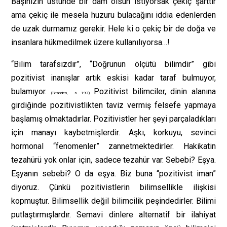
Başınızın üstünde bir dam olsun istiyorsak çekiç şarttır
ama çekiç ile mesela huzuru bulacağını iddia edenlerden
de uzak durmamız gerekir. Hele ki o çekiç bir de doğa ve
insanlara hükmedilmek üzere kullanılıyorsa…!
“Bilim tarafsızdır”, “Doğrunun ölçütü bilimdir” gibi
pozitivist inanışlar artık eskisi kadar taraf bulmuyor,
bulamıyor.
Pozitivist bilimciler, dinin alanına
(Standen, s. 197)
girdiğinde pozitivistlikten taviz vermiş felsefe yapmaya
başlamış olmaktadırlar. Pozitivistler her şeyi parçaladıkları
için manayı kaybetmişlerdir. Aşkı, korkuyu, sevinci
hormonal “fenomenler” zannetmektedirler. Hakikatin
tezahürü yok onlar için, sadece tezahür var. Sebebi? Eşya.
Eşyanın sebebi? O da eşya. Biz buna “pozitivist iman”
diyoruz. Çünkü pozitivistlerin bilimsellikle ilişkisi
kopmuştur. Bilimsellik değil bilimcilik peşindedirler. Bilimi
putlaştırmışlardır. Semavi dinlere alternatif bir ilahiyat