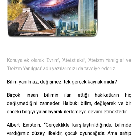
Konuya ek olarak ‘Evrim’, ‘Ateist akıl’, ‘Ateizm Yanılgısı’ ve
‘Deizm Yanılgısı’ adlı yazılarımızı da tavsiye ederiz.
Bilim yanılmaz, değişmez, tek gerçek kaynak mıdır?
Birçok insan bilimin ilan ettiği hakikatların hiç
değişmediğini zanneder. Halbuki bilim, değişerek ve bir
önceki bilgiyi yalanlayarak ilerlemeye devam etmektedir.
Albert Einstein: “Gerçeklikle karşılaştırıldığında, bilimde
vardığımız düzey ilkeldir, çocuk oyuncağıdır. Ama sahip