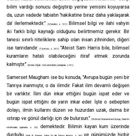
bilim vardığı sonucu değiştirip yerine yenisini koyuyarsa
da, uzun vadede tabiatın ‘hakikatine biraz daha yaklaşarak
da’ ilerlemektedir.”
Bilimsel bilgi ve ilahi vahyin
(Standen, s. 161)
iki farklı bilgi kaynağı olduğunu belirtmemiz gerekir. Bir
tanesi sınırlı niteliklere sahip olan insan zihninden, diğeri
ise tanrıdandır.
"Ateist Sam Harris bile, bilimsel
(Tzortzis, s. 301)
kuramların hatalı olabileceğini itiraf etmek zorunda
kalmıştır."
(Emine Öğük, Yeni ateistlerin yanılgıları, s. 81)
Samerset Maugham ise bu konuda, "Avrupa bugün yeni bir
Tanrıya inanmıştır, o da ilimdir. Fakat ilim devamlı değişen
bir varlıktır. İlim dün inkar ettiğini bugün ispat eder ve
bugün ispat ettiğini de yarın inkar eder. İşte o sebepten
dolayı, ilmin kullarını düzen ve huzurdan uzak, daima bir
ıstırap ve gönül darlığı için de bulursun."
(Profesör Muhammed Kutup, İslam'ın
demektedir. Bilimin kayan kum üzerinde
etrafındaki şüpheler, s. 20)
durduğu
ve günümüzde hiçbir
(Karl R. Popper, Daha İyi Bir Dünya Arayışı, s. 43)