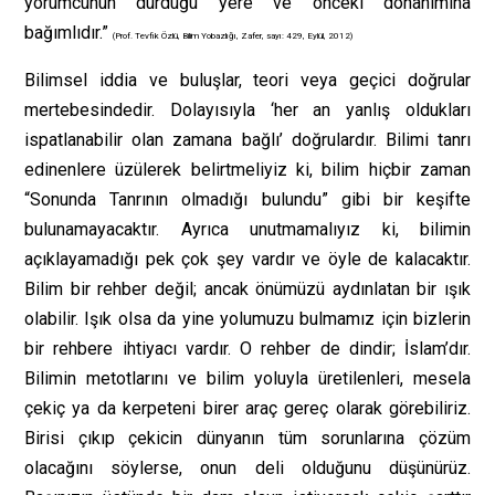
yorumcunun durduğu yere ve önceki donanımına
bağımlıdır.”
(Prof. Tevfik Özlü, Bilim Yobazlığı, Zafer, sayı: 429, Eylül, 2012)
Bilimsel iddia ve buluşlar, teori veya geçici doğrular
mertebesindedir. Dolayısıyla ‘her an yanlış oldukları
ispatlanabilir olan zamana bağlı’ doğrulardır. Bilimi tanrı
edinenlere üzülerek belirtmeliyiz ki, bilim hiçbir zaman
“Sonunda Tanrının olmadığı bulundu” gibi bir keşifte
bulunamayacaktır. Ayrıca unutmamalıyız ki, bilimin
açıklayamadığı pek çok şey vardır ve öyle de kalacaktır.
Bilim bir rehber değil; ancak önümüzü aydınlatan bir ışık
olabilir. Işık olsa da yine yolumuzu bulmamız için bizlerin
bir rehbere ihtiyacı vardır. O rehber de dindir; İslam’dır.
Bilimin metotlarını ve bilim yoluyla üretilenleri, mesela
çekiç ya da kerpeteni birer araç gereç olarak görebiliriz.
Birisi çıkıp çekicin dünyanın tüm sorunlarına çözüm
olacağını söylerse, onun deli olduğunu düşünürüz.