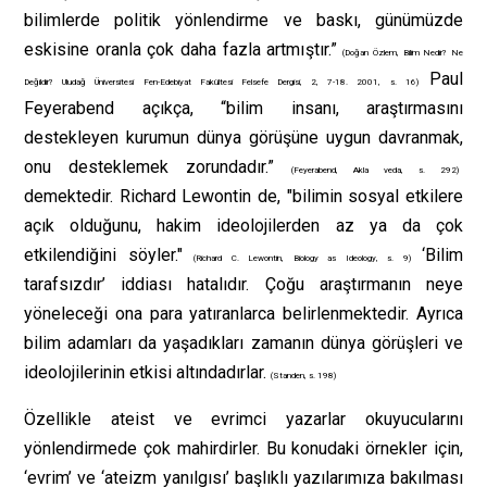
bilimlerde politik yönlendirme ve baskı, günümüzde
eskisine oranla çok daha fazla artmıştır.”
(Doğan Özlem, Bilim Nedir? Ne
Paul
Değildir? Uludağ Üniversitesi Fen-Edebiyat Fakültesi Felsefe Dergisi, 2, 7-18. 2001, s. 16)
Feyerabend açıkça, “bilim insanı, araştırmasını
destekleyen kurumun dünya görüşüne uygun davranmak,
onu desteklemek zorundadır.”
(Feyerabend, Akla veda, s. 292)
demektedir. Richard Lewontin de, "bilimin sosyal etkilere
açık olduğunu, hakim ideolojilerden az ya da çok
etkilendiğini söyler."
‘Bilim
(Richard C. Lewontin, Biology as Ideology, s. 9)
tarafsızdır’ iddiası hatalıdır. Çoğu araştırmanın neye
yöneleceği ona para yatıranlarca belirlenmektedir. Ayrıca
bilim adamları da yaşadıkları zamanın dünya görüşleri ve
ideolojilerinin etkisi altındadırlar.
(Standen, s. 198)
Özellikle ateist ve evrimci yazarlar okuyucularını
yönlendirmede çok mahirdirler. Bu konudaki örnekler için,
‘evrim’ ve ‘ateizm yanılgısı’ başlıklı yazılarımıza bakılması