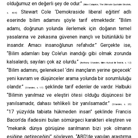
olduğumuz en değerli şey de odur.”
(Alice Calaprice, The Ultimate Quotable Einstein,
Stewart Cole ‘Demokraside liberal eğitim’ adlı
s. 404)
eserinde bilim adamını şöyle tarif etmektedir: “Bilim
adamı, doğrunun yolunda ilerlemek için doğanın temel
yasalarına ve zekasına güvenen inançlı ve bütünlüklü bir
insandır. Amacı insanoğlunun refahıdır.” Gerçekte ise,
“Bilim adamları bay Cole’un inandığı gibi olmak zorunda
kalsalardı, sayıları çok az olurdu.”
(Anthony Standen, Bilim Kutsal Bir İnektir, s. 12)
“Bilim adamını, geleneksel ‘dini inançların yerine geçecek’
yeni kavram ve düşünceler arama yolunda bir sorumluluğu
olandır.”
şeklinde tarif edenler de vardır. Halbuki
(Standen, s. 17)
“Bilimin yanılmaz ve eleştiri ötesi olduğu düşüncesi bir
yanılsamadır, dahası tehlikeli bir yanılsamadır.”
(Standen, s. 25)
“17 yüzyılda tabiata hükmeden insan” şeklinde Francis
Bacon’da ifadesini bulan sömürgeci karakteri eleştiren ve
“mekanik dünya görüşüne sarılmanın bizi yok olmanın
eşiğine getireceğini” söyleyen, “ABD'de yapılan araştırma