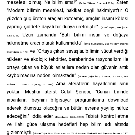
meselesi olmuş. Ne bilim ama!”
Zaten
(Ergün Yıldırım, Star, 6.4.2024)
"Modern bilimin meselesi, hakikat değil hakimiyet'tir. O
yüzden güç üreten araçları kutsamış, araçlar insanı kölesi
yapmış, şiddete dayalı bir dünya üretmiştir."
(Yusuf Kaplan, Yeni Şafak,
Uzun zamandır “Batı, bilimi insan ve doğaya
5.12.2021)
hükmetme aracı olarak kullanmakta”
(İsmail Süphandağı, Batı ve İslam arasında
ve "Ortaya çıkan savaşlar, bilimin vücut verdiği
Oryantalizm, s. 173)
nükleer ve ekolojik tehditler, beraberinde rasyonalizm ile
ortaya çıkan ve büyük anlatılara neden olan güvenin artık
kaybolmasına neden olmaktadır."
(Modern Çağın İnanç Sorunları, Komisyon, DİB,
Ama ateistlerin hayallerinin sınır
Profesör Dr Kasım Küçükalp, s. 104)
yoktur: Meşhur ateist Celal Şengör, "Günün birinde
insanların, beynini bilgisayar programlarına download
ederek ölümsüz olacağını ve bütün evrene yayılıp nüfuz
edeceğini." iddia eder.
Tabiatı kontrol etme
(Ensonhaber, 20.04.2025)
ve ilahi güce ulaşma hedefleri hep bilim adı altında
gizlenmiştir.
(Hasan Yaşar, Ömer Faruk Korkmaz, Yücel Karakoç, Modern Bir Akıl Sapması, Deizm, s. 117,