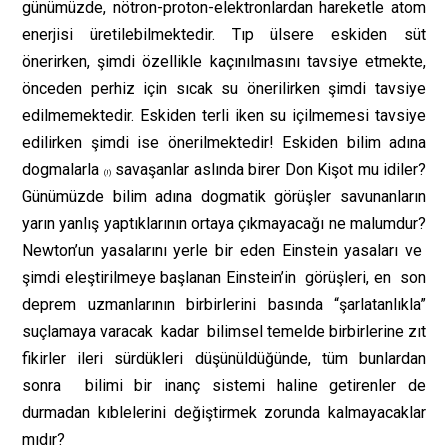
günümüzde, nötron-proton-elektronlardan hareketle atom
enerjisi üretilebilmektedir. Tıp ülsere eskiden süt
önerirken, şimdi özellikle kaçınılmasını tavsiye etmekte,
önceden perhiz için sıcak su önerilirken şimdi tavsiye
edilmemektedir. Eskiden terli iken su içilmemesi tavsiye
edilirken şimdi ise önerilmektedir! Eskiden bilim adına
dogmalarla
savaşanlar aslında birer Don Kişot mu idiler?
(!)
Günümüzde bilim adına dogmatik görüşler savunanların
yarın yanlış yaptıklarının ortaya çıkmayacağı ne malumdur?
Newton’un yasalarını yerle bir eden Einstein yasaları ve
şimdi eleştirilmeye başlanan Einstein’in görüşleri, en son
deprem uzmanlarının birbirlerini basında “şarlatanlıkla”
suçlamaya varacak kadar bilimsel temelde birbirlerine zıt
fikirler ileri sürdükleri düşünüldüğünde, tüm bunlardan
sonra bilimi bir inanç sistemi haline getirenler de
durmadan kıblelerini değiştirmek zorunda kalmayacaklar
mıdır?