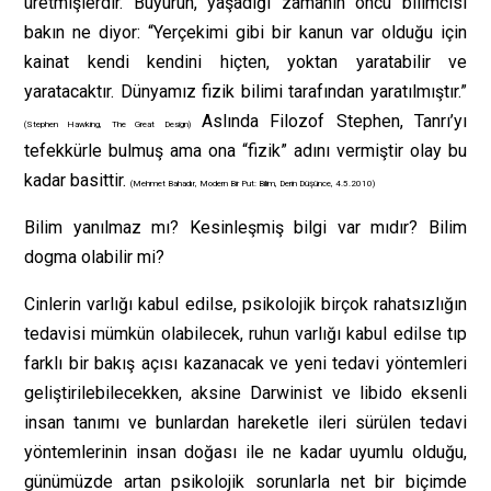
üretmişlerdir. Buyurun, yaşadığı zamanın öncü bilimcisi
bakın ne diyor: “Yerçekimi gibi bir kanun var olduğu için
kainat kendi kendini hiçten, yoktan yaratabilir ve
yaratacaktır. Dünyamız fizik bilimi tarafından yaratılmıştır.”
Aslında Filozof Stephen, Tanrı’yı
(Stephen Hawking, The Great Design)
tefekkürle bulmuş ama ona “fizik” adını vermiştir olay bu
kadar basittir.
(Mehmet Bahadır, Modern Bir Put: Bilim, Derin Düşünce, 4.5.2010)
Bilim yanılmaz mı? Kesinleşmiş bilgi var mıdır? Bilim
dogma olabilir mi?
Cinlerin varlığı kabul edilse, psikolojik birçok rahatsızlığın
tedavisi mümkün olabilecek, ruhun varlığı kabul edilse tıp
farklı bir bakış açısı kazanacak ve yeni tedavi yöntemleri
geliştirilebilecekken, aksine Darwinist ve libido eksenli
insan tanımı ve bunlardan hareketle ileri sürülen tedavi
yöntemlerinin insan doğası ile ne kadar uyumlu olduğu,
günümüzde artan psikolojik sorunlarla net bir biçimde