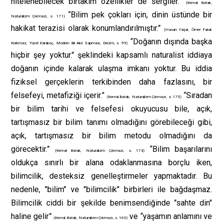
nitelenebilecek birtakım özellikler de sergiler.”
(Kemal Batak,
“Bilim pek çokları için, dinin üstünde bir
Naturalizm Çıkmazı, s. 171)
hakikat terazisi olarak konumlandırılmıştır.”
(Hasan Yaşar, Ömer Faruk
“Doğanın dışında başka
Korkmaz, Yücel Karakoç, Modern Bir Akıl Sapması, Deizm, s. 99)
hiçbir şey yoktur." şeklindeki kapsamlı naturalist iddiaya
doğanın içinde kalarak ulaşma imkanı yoktur. Bu iddia
fiziksel gerçeklerin terkibinden daha fazlasını, bir
felsefeyi, metafiziği içerir.”
“Sıradan
(Kemal Batak, Naturalizm Çıkmazı, s. 175)
bir bilim tarihi ve felsefesi okuyucusu bile, açık,
tartışmasız bir bilim tanımı olmadığını görebileceği gibi,
açık, tartışmasız bir bilim metodu olmadığını da
görecektir.”
“Bilim başarılarını
(Kemal Batak, Naturalizm Çıkmazı, s. 174)
oldukça sınırlı bir alana odaklanmasına borçlu iken,
bilimcilik, desteksiz genelleştirmeler yapmaktadır. Bu
nedenle, "bilim" ve "bilimcilik" birbirleri ile bağdaşmaz.
Bilimcilik ciddi bir şekilde benimsendiğinde "sahte din"
haline gelir”
ve “yaşamın anlamını ve
(Kemal Batak, Naturalizm Çıkmazı, s. 160)