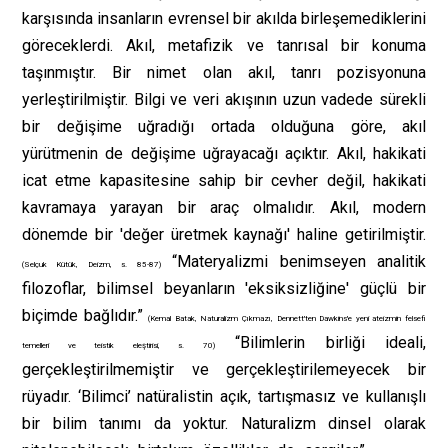
karşısında insanların evrensel bir akılda birleşemediklerini
göreceklerdi. Akıl, metafizik ve tanrısal bir konuma
taşınmıştır. Bir nimet olan akıl, tanrı pozisyonuna
yerleştirilmiştir. Bilgi ve veri akışının uzun vadede sürekli
bir değişime uğradığı ortada olduğuna göre, akıl
yürütmenin de değişime uğrayacağı açıktır. Akıl, hakikati
icat etme kapasitesine sahip bir cevher değil, hakikati
kavramaya yarayan bir araç olmalıdır. Akıl, modern
dönemde bir 'değer üretmek kaynağı' haline getirilmiştir.
“Materyalizmi benimseyen analitik
(Selçuk Kütük, Deizm, s. 85-87)
filozoflar, bilimsel beyanların 'eksiksizliğine' güçlü bir
biçimde bağlıdır.”
(Kemal Batak, Naturalizm Çıkmazı, Dennett'ten Dawkins'e yeni ateizmin felsefi
“Bilimlerin birliği ideali,
temelleri ve teistik eleştirisi, s. 70)
gerçekleştirilmemiştir ve gerçekleştirilemeyecek bir
rüyadır. ‘Bilimci’ natüralistin açık, tartışmasız ve kullanışlı
bir bilim tanımı da yoktur. Naturalizm dinsel olarak