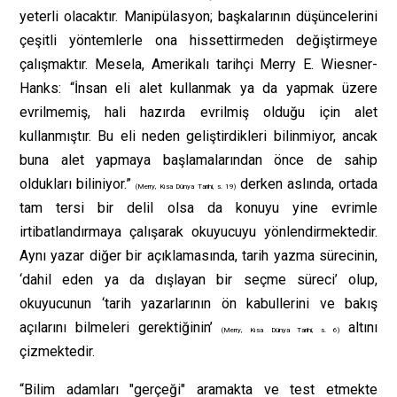
yeterli olacaktır. Manipülasyon; başkalarının düşüncelerini
çeşitli yöntemlerle ona hissettirmeden değiştirmeye
çalışmaktır. Mesela, Amerikalı tarihçi Merry E. Wiesner-
Hanks: “İnsan eli alet kullanmak ya da yapmak üzere
evrilmemiş, hali hazırda evrilmiş olduğu için alet
kullanmıştır. Bu eli neden geliştirdikleri bilinmiyor, ancak
buna alet yapmaya başlamalarından önce de sahip
oldukları biliniyor.”
derken aslında, ortada
(Merry, Kısa Dünya Tarihi, s. 19)
tam tersi bir delil olsa da konuyu yine evrimle
irtibatlandırmaya çalışarak okuyucuyu yönlendirmektedir.
Aynı yazar diğer bir açıklamasında, tarih yazma sürecinin,
‘dahil eden ya da dışlayan bir seçme süreci’ olup,
okuyucunun ‘tarih yazarlarının ön kabullerini ve bakış
açılarını bilmeleri gerektiğinin’
altını
(Merry, Kısa Dünya Tarihi, s. 6)
çizmektedir.
“Bilim adamları "gerçeği" aramakta ve test etmekte