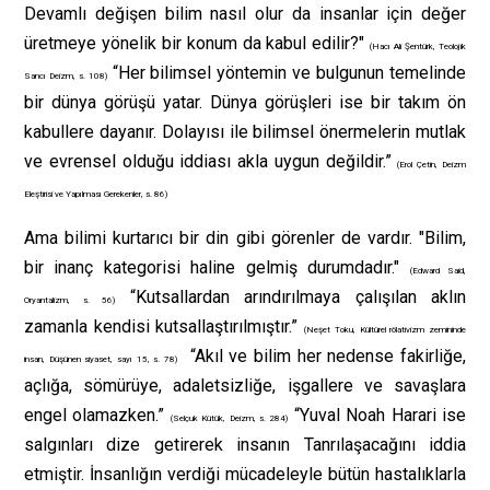
Devamlı değişen bilim nasıl olur da insanlar için değer
üretmeye yönelik bir konum da kabul edilir?"
(Hacı Ali Şentürk, Teolojik
“Her bilimsel yöntemin ve bulgunun temelinde
Sancı Deizm, s. 108)
bir dünya görüşü yatar. Dünya görüşleri ise bir takım ön
kabullere dayanır. Dolayısı ile bilimsel önermelerin mutlak
ve evrensel olduğu iddiası akla uygun değildir.”
(Erol Çetin, Deizm
Eleştirisi ve Yapılması Gerekenler, s. 86)
Ama bilimi kurtarıcı bir din gibi görenler de vardır. "Bilim,
bir inanç kategorisi haline gelmiş durumdadır."
(Edward Said,
“Kutsallardan arındırılmaya çalışılan aklın
Oryantalizm, s. 56)
zamanla kendisi kutsallaştırılmıştır.”
(Neşet Toku, Kültürel rölativizm zemininde
“Akıl ve bilim her nedense fakirliğe,
insan, Düşünen siyaset, sayı 15, s. 78)
açlığa, sömürüye, adaletsizliğe, işgallere ve savaşlara
engel olamazken.”
“Yuval Noah Harari ise
(Selçuk Kütük, Deizm, s. 284)
salgınları dize getirerek insanın Tanrılaşacağını iddia
etmiştir. İnsanlığın verdiği mücadeleyle bütün hastalıklarla