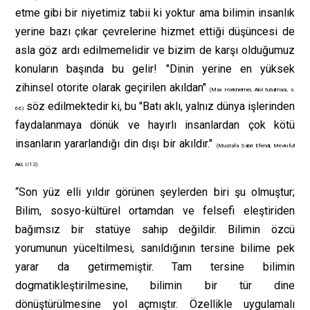
etme gibi bir niyetimiz tabii ki yoktur ama bilimin insanlık
yerine bazı çıkar çevrelerine hizmet ettiği düşüncesi de
asla göz ardı edilmemelidir ve bizim de karşı olduğumuz
konuların başında bu gelir! "Dinin yerine en yüksek
zihinsel otorite olarak geçirilen akıldan"
(Max Horkheimer, Akıl tutulması, s.
söz edilmektedir ki, bu "Batı aklı, yalnız dünya işlerinden
66)
faydalanmaya dönük ve hayırlı insanlardan çok kötü
insanların yararlandığı din dışı bir akıldır."
(Mustafa Sabri Efendi, Mevkıfu'l
Akl, I/12)
“Son yüz elli yıldır görünen şeylerden biri şu olmuştur;
Bilim, sosyo-kültürel ortamdan ve felsefi eleştiriden
bağımsız bir statüye sahip değildir. Bilimin özcü
yorumunun yüceltilmesi, sanıldığının tersine bilime pek
yarar da getirmemiştir. Tam tersine bilimin
dogmatikleştirilmesine, bilimin bir tür dine
dönüştürülmesine yol açmıştır. Özellikle uygulamalı