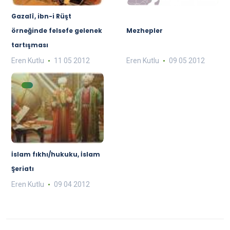
Gazalî, ibn-i Rüşt
örneğinde felsefe gelenek
Mezhepler
tartışması
Eren Kutlu
11 05 2012
Eren Kutlu
09 05 2012
İslam fıkhı/hukuku, İslam
Şeriatı
Eren Kutlu
09 04 2012