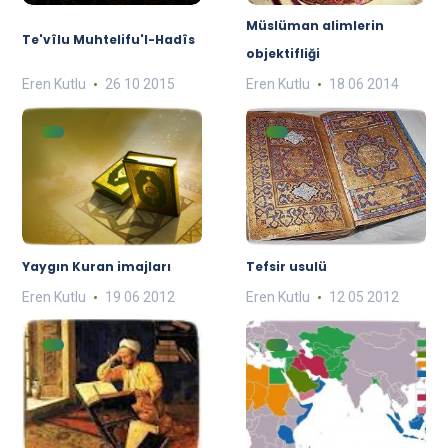
Müslüman alimlerin
Te'vîlu Muhtelifu'l-Hadîs
objektifliği
Eren Kutlu
26 10 2015
Eren Kutlu
18 06 2014
Yaygın Kuran imajları
Tefsir usulü
Eren Kutlu
19 06 2012
Eren Kutlu
12 05 2012