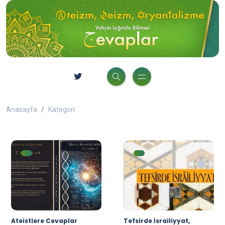
Anasayfa
Kategori
Ateistlere Cevaplar
Tefsirde İsrailiyyat,