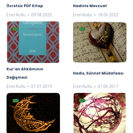
Ücretsiz PDF Kitap
Hadiste Mevzuat
Eren Kutlu
09 08 2025
Eren Kutlu
18 06 2022
Kur’an Ahkâmının
Hadis, Sünnet Müdafaası
Değişmesi
Eren Kutlu
01 01 2019
Eren Kutlu
01 06 2017